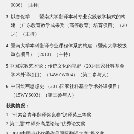
0036
）
（主持）
3
.
以赛促学
——
暨南大学翻译本科专业实践教学模式的构
建 （广东教育教学成果奖（高等教育）培育项目）（
20
14
）
（主持）
4
.
暨南大学本科翻译专业课程体系的构建 （暨南大学校级
重点项目）（
2010
）（主持）
5
.
中国宗教艺术论：传统文化的视野（
2014
国家社科基金
学术外译项目）（
14WZW004
）（第二参与人）
6
.
中国绘画思想史 （
2015
国家社科基金学术外译项目）
（
15WYS003
）（第三参与人）
获
奖情况：
1. “
韩素音青年翻译奖竞赛
”
汉译英三等奖
2.
第二届
“
中译外高层论坛
”
优秀论文奖
3.“2013
中国当代优秀作品国际翻译大赛
”
提名奖