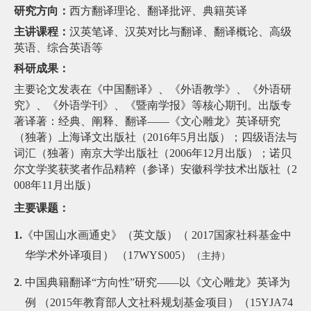
研究方向：
西方
翻译理论、翻译批评、典籍英译
主讲课程：
汉英
笔译、
汉英对比与翻译
、翻译概论、高级
英语、综合英语等
科研成果：
主要论文发表在《中国翻译》、
《外语教学》、《外语研
究》、《外语学刊》、《暨南学报》等核心期刊。出版
专
著译著：经典、阐释、翻译
——
《文心雕龙》英译研究
（独著）上海译文出版社（
2016
年
5
月出版
）
；
四级语法与
词汇（独著）南京大学出版社（
2006
年
12
月出版）
；
诺贝
尔文学奖获奖者作品精粹（参译）安徽科学技术出版社（
2
008
年
11
月出版）
主要课题：
1.
《中国山水画通史》（英文版）
（
2017
国家社科基金中
华学术外译项目） （
17WYS005
）
（主持）
2
.
中国典籍翻译
“
方向性
”
研究
——
以《文心雕龙》英译为
例 （
2015
年教育部人文社科规划基金项目）（
15YJA74