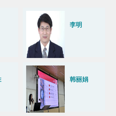
李明
胜
韩丽娟