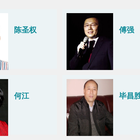
陈圣权
傅强
何江
毕昌