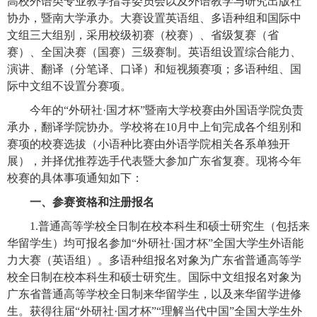
高校外语类专业教学指导委员会以及外语教学与研究出版社
协办，暨南大学承办。大赛设置英语组、多语种组和国际中
文组三大组别，采用校级初赛（校赛）、省级复赛（省
赛）、全国决赛（国赛）三级赛制。英语组设置综合能力、
演讲、翻译（分笔译、口译）和短视频赛项；多语种组、国
际中文组不设置分赛项。
今年的“外研社·国才杯”暨南大学校赛由外国语学院负责
承办，翻译学院协办。学校将在10月中上旬完成各个组别和
赛项的校赛选拔（小语种比赛由外语学院相关各系单独开
展），并择优推荐选手代表暨大参加广东省复赛。现将今年
校赛的具体事项通知如下：
一、参赛资格和注册报名
1.普通高等学校全日制在校本科生和硕士研究生（包括来
华留学生）均可报名参加“外研社·国才杯”全国大学生外语能
力大赛（英语组）。多语种组报名对象为广东省普通高等学
校全日制在校本科生和硕士研究生。国际中文组报名对象为
广东省普通高等学校全日制来华留学生，以及来华留学进修
生。获得往届“外研社·国才杯”“理解当代中国”全国大学生外