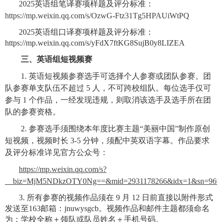
2025英语组笔译赛项样题及评分标准：
https://mp.weixin.qq.com/s/OzwG-Ftz31Tg5HPAUiWtPQ
2025英语组口译赛项样题及评分标准：
https://mp.weixin.qq.com/s/yFdX7ftKG8SujB0y8LIZEA
三、英语组短视频赛
1. 英语短视频参赛选手可选择个人参赛或团队参赛。团
队参赛单支队伍不超过 5 人，不可跨校组队。每位选手仅可
参与 1 个作品，一经发现违规，则取消该选手及选手所在团
队的参赛资格。
2. 参赛选手须围绕本年度比赛主题“美丽中国”制作原创
短视频，视频时长 3-5 分钟，须配中英双语字幕。作品要求
及评分标准详见官方公众号：
https://mp.weixin.qq.com/s?
__biz=MjM5NDkzOTY0Ng==&mid=2931178266&idx=1&sn=96965
3. 所有参赛的视频作品须在 9 月 12 日前直接以附件形式
发送至163邮箱：jnuwysgcb。视频作品和邮件主题都须命名
为：学校全称＋领队或队员姓名＋手机号码。